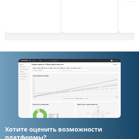
Техническая оптимизация
Поиск поддоменов сайта
Поиск зеркал для домена
Проверка кода ответа, скорости загрузки и
размера страниц
Анализ XML-карты сайта
Санкции / фильтры
Комплексная проверка на фильтры Яндекса
Расширенная проверка на переоптимизацию
Хотите оценить возможности
Дополнительные инструменты
платформы?