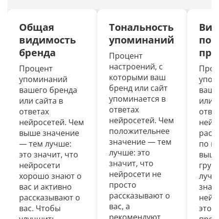
GEO (AI SEO)
Общая
Тональность
Вид
Проверка доступности сайта для
видимость
упоминаний
по 
нейросетей
бренда
про
Процент
Проверка Алисы и AI Overview в Яндексе и
настроений, с
Процент
Проц
Google
которыми ваш
упоминаний
упом
бренд или сайт
вашего бренда
ваше
Анализ брендов и сайтов в нейросетях
упоминается в
или сайта в
или с
ответах
ответах
отве
Генерация промптов для GEO (AI SEO)
нейросетей. Чем
нейросетей. Чем
нейр
положительнее
выше значение
расп
Внутренняя оптимизация
значение — тем
— тем лучше:
по г
лучше: это
это значит, что
выше
Оценка качества оптимизации
значит, что
нейросети
груп
нейросети не
хорошо знают о
лучш
просто
Проверка текста на уникальность
вас и активно
знач
рассказывают о
рассказывают о
нейр
вас, а
ТЗ на SEO-копирайтинг с анализом ТОПа
вас. Чтобы
этой
рекомендуют