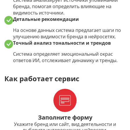
Система анализирует источники упоминаний
Проверка позиций сайта в Яндексе и Google
бренда, помогая определить влияющие на
видимость источники.
Список URL в ТОП
Детальные рекомендации
На основе данных система предлагает шаги по
Проверка индексации страниц в Яндексе и
улучшению видимости бренда в нейросетях.
Google
Точный анализ тональности и трендов
Отправка на индексацию страниц в Яндекс
Система определяет эмоциональный окрас
и Google
ответов ИИ, отслеживает динамику и тренды.
Быстрый анализ списка сайтов
Как работает сервис
Релевантность зон документа
Yandex Search API (Яндекс.XML)
Анализ поведенческих факторов в Яндексе
Заполните форму
Аудит поведенческих факторов с помощью
Укажите бренд или сайт, вид деятельности и
Яндекс.Метрики