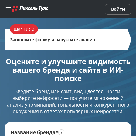
Войти
Шаг 1
Список AI-проектов
Заполните форму и запустите анализ
Добавить AI-проект
Оцените и улучшите видимость
Смотреть демо-AI-проект
вашего бренда и сайта в ИИ-
поиске
Введите бренд или сайт, виды деятельности,
Нейросети
выберите нейросети — получите мгновенный
анализ упоминаний, тональности и конкурентного
ИИ-чат-бот (с диалогами)
окружения в ответах популярных нейросетей.
ИИ-генератор текста
Название бренда*
ИИ-генератор изображений