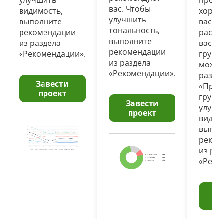
улучшить
пром
вас. Чтобы
видимость,
хоро
Текстовый анализатор
улучшить
выполните
вас 
тональность,
рекомендации
расс
Анализ структуры сайта
выполните
из раздела
вас.
рекомендации
«Рекомендации».
груп
Анализ SEO-тегов для списка URL
из раздела
може
«Рекомендации».
разд
Визуальный HTML-редактор
Завести
«Про
проект
груп
Генератор Title, Description и H1
Завести
улуч
проект
види
Комплексная оценка текста
выпо
реко
Проверка текста на ИИ
из р
«Рек
Внешняя оптимизация
Анализ ссылочной массы
Генератор UTM-меток