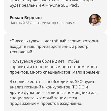
Будет реальный All-in-One SEO Pack.
Словарь терминов
Роман Вердыш
Миссия
Частный SEO оптимизатор romanus.ru
Отзывы
«Пиксель тулс» — достойный сервис, который
Контакты
входит в наш производственный реестр
технологий.
Пользуемся уже более 2 лет, чтобы
FAQ
справиться с постоянным нон-стопом: много
проектов, много специалистов, мало времени.
Заказать демонстрацию
В сервисе есть всё необходимое: SEO-аудит,
Написать в техподдержку
анализ позиций и конкурентов, TO DO и
другие функции — отличные помощники для
специалиста, который занимается
продвижением проектов ежедневно.