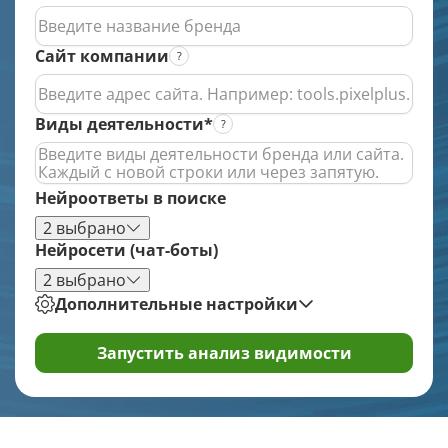
ИИ-генератор аудио
Сайт компании
ИИ-генератор видео
Виды деятельности*
ИИ-генератор презентаций
ИИ-аудит юзабилити
Нейроответы в поиске
ИИ-редактор изображений
2 выбрано
Нейросети (чат-боты)
Семантическое ядро
2 выбрано
Дополнительные настройки
Комплексный анализ запросов
Запустить анализ видимости
Группировка запросов по ТОПу
Лемматизация и удаление дублей