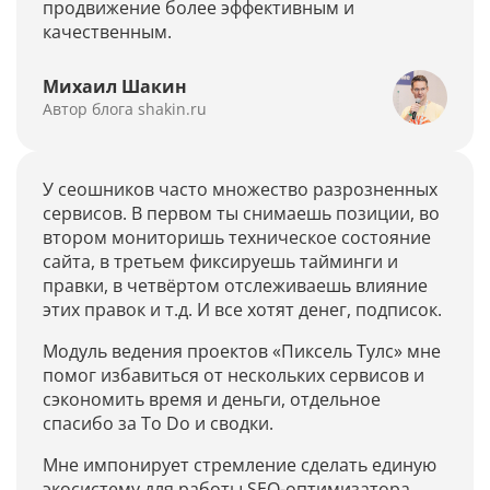
продвижение более эффективным и
Рейтинг источников ИИ
качественным.
Михаил Шакин
Автор блога shakin.ru
Тарифы
Блог
У сеошников часто множество разрозненных
сервисов. В первом ты снимаешь позиции, во
Кейсы
втором мониторишь техническое состояние
сайта, в третьем фиксируешь тайминги и
Новости
правки, в четвёртом отслеживаешь влияние
этих правок и т.д. И все хотят денег, подписок.
Партнерская программа
Модуль ведения проектов «Пиксель Тулс» мне
Стать амбассадором
помог избавиться от нескольких сервисов и
сэкономить время и деньги, отдельное
Документация по API
спасибо за To Do и сводки.
Мне импонирует стремление сделать единую
Вебинары и курсы по GEO
экосистему для работы SEO-оптимизатора.