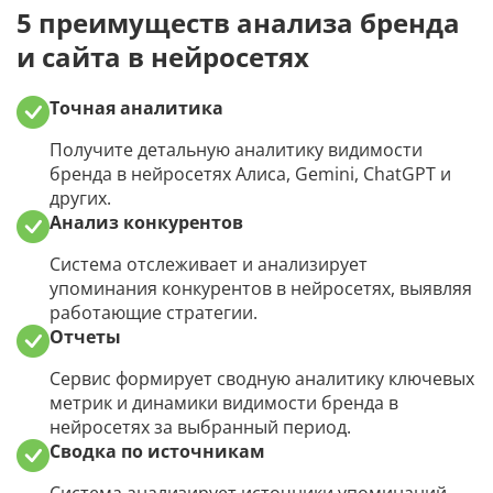
Список запросов из Яндекс Вебмастера
5 преимуществ анализа бренда
и сайта в нейросетях
Детальный анализ запроса
Сбор частот и запросов из Яндекс Вордстат
Точная аналитика
Получите детальную аналитику видимости
Поисковые подсказки Яндекса
бренда в нейросетях Алиса, Gemini, ChatGPT и
других.
Поисковые подсказки Google
Анализ конкурентов
Парсинг подсказок YouTube
Система отслеживает и анализирует
упоминания конкурентов в нейросетях, выявляя
Подбор семантики для сайта или страницы
работающие стратегии.
Отчеты
Сбор частот из Google Keyword Planner
Сервис формирует сводную аналитику ключевых
метрик и динамики видимости бренда в
Поиск дополняющих запросов
нейросетях за выбранный период.
Сводка по источникам
Аудит и аналитика