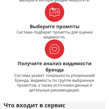
выберите интересующие нейросети.
Калькулятор KPI для бизнеса
Парсинг сниппетов из Яндекса и Google
Выберите промпты
Проверка привязки сайта к региону
Система подберет промпты для оценки
видимости.
Анализ конкурентов
Анализ конкурентов: SEO, контекст
Получите анализ видимости
Анализ ТОП выдачи Яндекса и Google
бренда
Система укажет тональность упоминаний
Анализ ТОП выдачи Яндекса и Google по группе
бренда, видимость по группе выбранных
запросов
промптов, а также источники данных и
детальные рекомендации.
Быстрый аудит сайта
Анализ видимости и конкурентов
Что входит в сервис