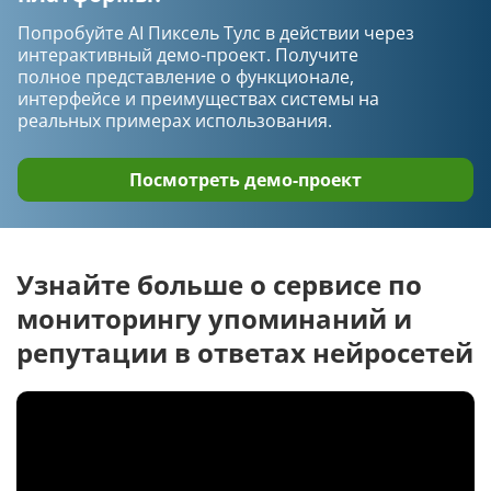
Синтаксический разбор предложения
Попробуйте AI Пиксель Тулс в действии через
интерактивный демо-проект. Получите
Работа со списками, столбцами и строками
полное представление о функционале,
интерфейсе и преимуществах системы на
реальных примерах использования.
Возможности
ChatGPT
Посмотреть демо-проект
DeepSeek
Gemini
Узнайте больше о сервисе по
мониторингу упоминаний и
Grok
репутации в ответах нейросетей
Perplexity
Claude
Алиса