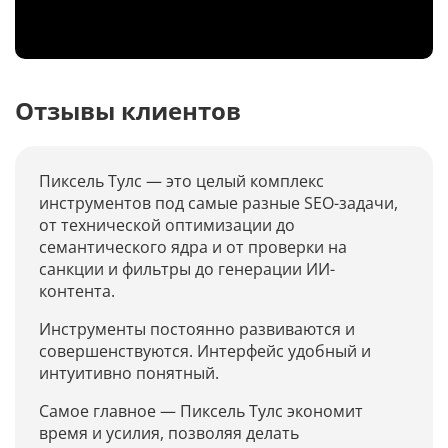
YandexGPT
Отзывы клиентов
Рейтинг факторов ранжирования в GEO
Конференция GEO 2026
Пиксель Тулс — это целый комплекс
инструментов под самые разные SEO-задачи,
GEO-кейс-конференция 2026
от технической оптимизации до
семантического ядра и от проверки на
Рейтинг GEO-агентств
санкции и фильтры до генерации ИИ-
контента.
Дашборд: нейросети и поиск
Инструменты постоянно развиваются и
совершенствуются. Интерфейс удобный и
Дашборд: доля результатов с
нейроответами
интуитивно понятный.
Самое главное — Пиксель Тулс экономит
Рейтинг лучших брендов
время и усилия, позволяя делать