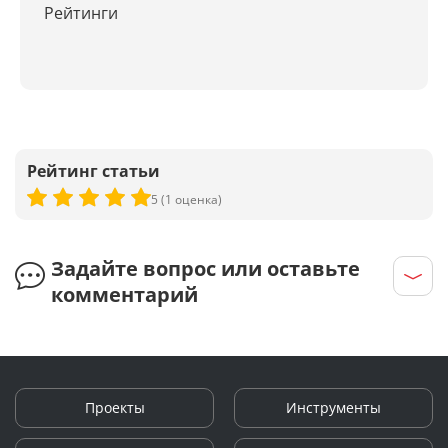
Список запросов из Яндекс Вебмастера
Рейтинги
Детальный анализ запроса
Сбор частот и запросов из Яндекс Вордстат
Поисковые подсказки Яндекса
Рейтинг статьи
Поисковые подсказки Google
5 (1 оценка)
Парсинг подсказок YouTube
Задайте вопрос или оставьте
Подбор семантики для сайта или страницы
комментарий
Сбор частот из Google Keyword Planner
Поиск дополняющих запросов
Проекты
Инструменты
Аудит и аналитика