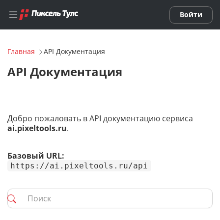
Войти
Главная
API Документация
Список AI-проектов
API Документация
Добавить AI-проект
Смотреть демо-AI-проект
Добро пожаловать в API документацию сервиса
ai.pixeltools.ru
.
Нейросети
Базовый URL:
https://ai.pixeltools.ru/api
ИИ-чат-бот (с диалогами)
ИИ-генератор текста
ИИ-генератор изображений