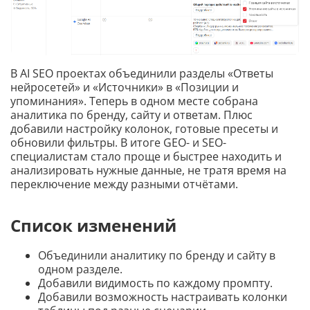
ИИ-генератор аудио
ИИ-генератор видео
В AI SEO проектах объединили разделы «Ответы
нейросетей» и «Источники» в «Позиции и
ИИ-генератор презентаций
упоминания». Теперь в одном месте собрана
аналитика по бренду, сайту и ответам. Плюс
ИИ-аудит юзабилити
добавили настройку колонок, готовые пресеты и
обновили фильтры. В итоге GEO- и SEO-
ИИ-редактор изображений
специалистам стало проще и быстрее находить и
анализировать нужные данные, не тратя время на
переключение между разными отчётами.
Семантическое ядро
Комплексный анализ запросов
Список изменений
Группировка запросов по ТОПу
Объединили аналитику по бренду и сайту в
одном разделе.
Лемматизация и удаление дублей
Добавили видимость по каждому промпту.
Добавили возможность настраивать колонки