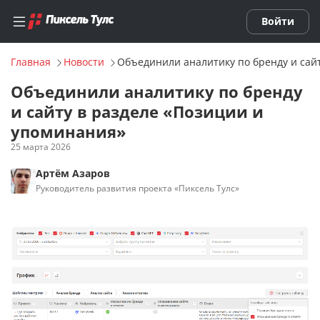
Войти
Главная
Новости
Объединили аналитику по бренду и сай
Список AI-проектов
Объединили аналитику по бренду
и сайту в разделе «Позиции и
Добавить AI-проект
упоминания»
25 марта 2026
Смотреть демо-AI-проект
Артём Азаров
Руководитель развития проекта «Пиксель Тулс»
Нейросети
ИИ-чат-бот (с диалогами)
ИИ-генератор текста
ИИ-генератор изображений