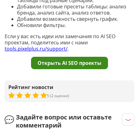
таблицы под разные сценарии.
Список запросов из Яндекс Вебмастера
Добавили готовые пресеты таблицы: анализ
бренда, анализ сайта, анализ ответов.
Детальный анализ запроса
Добавили возможность свернуть график.
Обновили фильтры.
Сбор частот и запросов из Яндекс Вордстат
Если у вас есть идеи или замечания по AI SEO
проектам, поделитесь ими с нами
Поисковые подсказки Яндекса
tools.pixelplus.ru/support/
.
Поисковые подсказки Google
Открыть AI SEO проекты
Парсинг подсказок YouTube
Рейтинг новости
Подбор семантики для сайта или страницы
5 (2 оценки)
Сбор частот из Google Keyword Planner
Поиск дополняющих запросов
Задайте вопрос или оставьте
комментарий
Аудит и аналитика