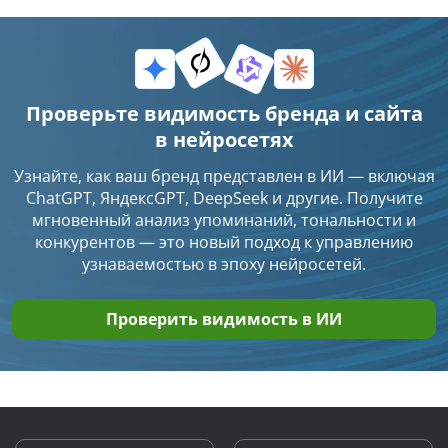
Проверка позиций сайта в Яндексе и Google
Список URL в ТОП
Проверка индексации страниц в Яндексе и
Проверьте видимость бренда и сайта
Google
в нейросетях
Отправка на индексацию страниц в Яндекс
Узнайте, как ваш бренд представлен в ИИ — включая
и Google
ChatGPT, ЯндексGPT, DeepSeek и другие. Получите
мгновенный анализ упоминаний, тональности и
Быстрый анализ списка сайтов
конкурентов — это новый подход к управлению
узнаваемостью в эпоху нейросетей.
Релевантность зон документа
Проверить видимость в ИИ
Yandex Search API (Яндекс.XML)
Анализ поведенческих факторов в Яндексе
Аудит поведенческих факторов с помощью
Яндекс.Метрики